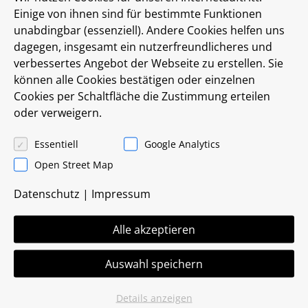
Einige von ihnen sind für bestimmte Funktionen
unabdingbar (essenziell). Andere Cookies helfen uns
Stylus extensions
dagegen, insgesamt ein nutzerfreundlicheres und
verbessertes Angebot der Webseite zu erstellen. Sie
können alle Cookies bestätigen oder einzelnen
for measuring arms
Cookies per Schaltfläche die Zustimmung erteilen
VK-0406
oder verweigern.
Unit price 760,00 €
Essentiell
Google Analytics
Open Street Map
consisting of:
Datenschutz
|
Impressum
Push button steel ball 3 mm
Push button steel ball 6 mm
Alle akzeptieren
Adapter
Auswahl speichern
Stylus extension 50 mm titanium
Probe extension 75 mm titanium
Details anzeigen