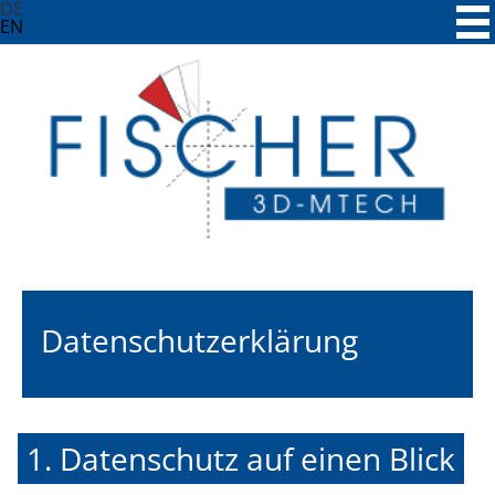
Skip
DE
to
EN
content
Datenschutz­erklärung
1. Datenschutz auf einen Blick