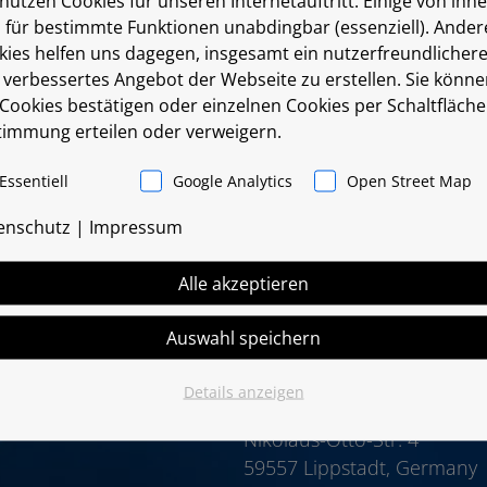
nutzen Cookies für unseren Internetauftritt. Einige von ihn
o. Due to the high compatibility with existing CMMs,
d für bestimmte Funktionen unabdingbar (essenziell). Ander
stomers and to react.
kies helfen uns dagegen, insgesamt ein nutzerfreundlicher
 verbessertes Angebot der Webseite zu erstellen. Sie könn
 Cookies bestätigen oder einzelnen Cookies per Schaltfläche
timmung erteilen oder verweigern.
Essentiell
Google Analytics
Open Street Map
enschutz
|
Impressum
Alle akzeptieren
Auswahl speichern
www.f3dm.de
Details anzeigen
Fischer 3D-MTECH GmbH
Nikolaus-Otto-Str. 4
59557 Lippstadt, Germany