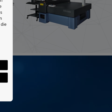
en
 we are
e
es
en
 die