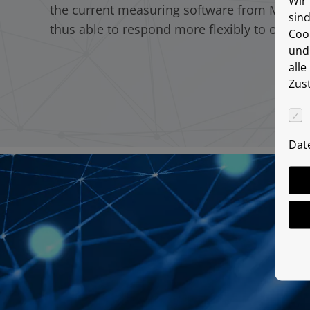
Wir 
the current measuring software from Mitutoy
sin
thus able to respond more flexibly to our cu
Coo
und
alle
Zus
Dat