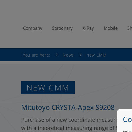
Company
Stationary
X-Ray
Mobile
S
Skip
You are here:
News
new CMM
to
content
NEW CMM
Mitutoyo CRYSTA-Apex S9208
Co
Purchase of a new coordinate measuring mac
with a theoretical measuring range of 900 x