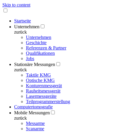
Skip to content
Startseite
Unternehmen
zurück
Unternehmen
Geschichte
Referenzen & Partner
Qualifikationen
Jobs
Stationäre Messungen
zurück
Taktile KMG
Optische KMG
Konturenmessgerät
Rauheitsmessgerät
Lasermessgeräte
Teilprogrammerstellung
Computertomografie
Mobile Messungen
zurück
Messarme
Scanarme