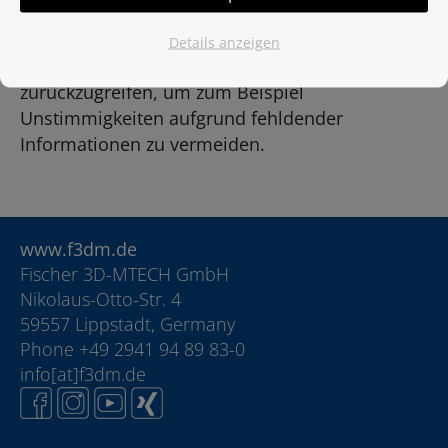
Hierdurch sind wir in der Lage, ortsunabhängig,
medien- und mitarbeiterübergreifend auf die
Details anzeigen
gesamte Kommunikation mit unseren Kunden
zurückzugreifen, um zum Beispiel
Unstimmigkeiten aufgrund fehldender
Informationen zu vermeiden.
www.f3dm.de
Fischer 3D-MTECH GmbH
Nikolaus-Otto-Str. 4
59557 Lippstadt, Germany
Phone +49 2941 94 89 83-0
info[at]f3dm.de