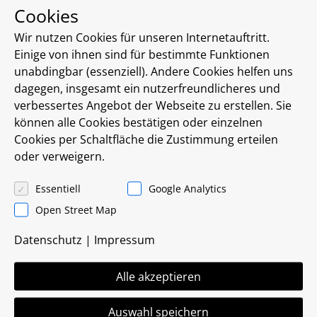
Die stetige Verbesserung unserer
Cookies
Unternehmensabläufe hatte für uns schon
Wir nutzen Cookies für unseren Internetauftritt.
immer einen sehr hohen Stellenwert. Den
Einige von ihnen sind für bestimmte Funktionen
Anstoß für die Zertifizierung nach DIN EN ISO
unabdingbar (essenziell). Andere Cookies helfen uns
9001:2008 haben wir jedoch Ihnen, unseren
dagegen, insgesamt ein nutzerfreundlicheres und
Kunden, zu verdanken.
verbessertes Angebot der Webseite zu erstellen. Sie
können alle Cookies bestätigen oder einzelnen
Cookies per Schaltfläche die Zustimmung erteilen
Wir haben unsere betrieblichen Abläufe in
oder verweigern.
erster Linie nicht neu erfunden, jedoch in
einigen Bereichen deutlich optimiert.
Essentiell
Google Analytics
Open Street Map
Darüber hinaus setzen wir seit 2005 die
Softwarelösung infra-struktur ein. Diese
Datenschutz
|
Impressum
unterstützt uns in den Bereichen CRM
(Costumer-Relation-Management) und Unified
Alle akzeptieren
Communications, wie auch im Bereich
Groupware.
Auswahl speichern