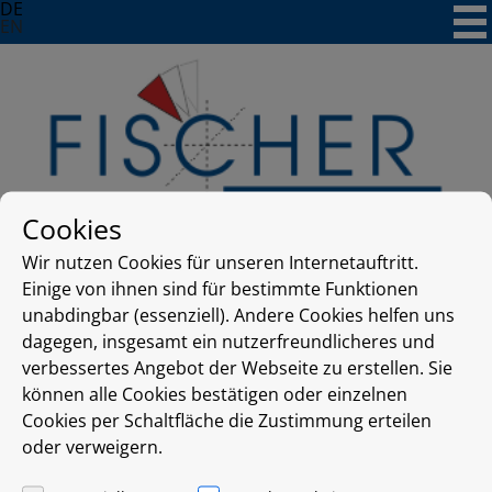
Skip
DE
to
EN
content
Cookies
Wir nutzen Cookies für unseren Internetauftritt.
frontpageslider
Einige von ihnen sind für bestimmte Funktionen
unabdingbar (essenziell). Andere Cookies helfen uns
dagegen, insgesamt ein nutzerfreundlicheres und
verbessertes Angebot der Webseite zu erstellen. Sie
www.f3dm.de
können alle Cookies bestätigen oder einzelnen
Fischer 3D-MTECH GmbH
Cookies per Schaltfläche die Zustimmung erteilen
Nikolaus-Otto-Str. 4
oder verweigern.
59557 Lippstadt, Germany
Phone +49 2941 94 89 83-0