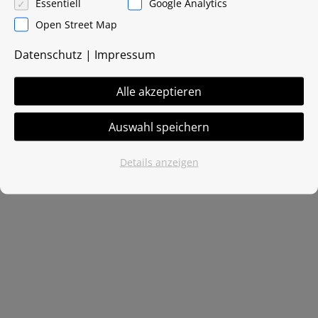
Essentiell
Google Analytics
info[at]f3dm.de
Open Street Map
Datenschutz
|
Impressum
Kontakt
.
Impressum
.
AGB
.
Datenschutz
Alle akzeptieren
Auswahl speichern
Details anzeigen