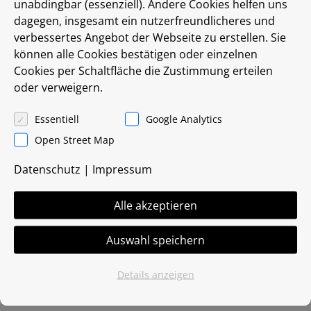
unabdingbar (essenziell). Andere Cookies helfen uns
dagegen, insgesamt ein nutzerfreundlicheres und
verbessertes Angebot der Webseite zu erstellen. Sie
können alle Cookies bestätigen oder einzelnen
Cookies per Schaltfläche die Zustimmung erteilen
Rohrverlängerung
oder verweigern.
Essentiell
Google Analytics
200 mm/400 mm/600 mm
Open Street Map
VK-0407 / VK-0408 / VK-0409
Stückpreis ab 230,00 €
Datenschutz
|
Impressum
VK-0407 200 mm 230,00 €
Alle akzeptieren
VK-0408 400 mm 290,00 €
VK-0409 600 mm 350,00 €
Auswahl speichern
Details anzeigen
Edelstahl antimagnetisch